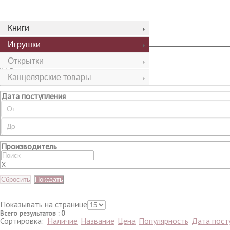
Сбросить
Показать
Книги
Игрушки
Наличие
Открытки
Все
В наличии
Канцелярские товары
Нет в наличии
Дата поступления
Производитель
X
Сбросить
Показать
Показывать на странице
Всего результатов
:
0
Сортировка:
Наличие
Название
Цена
Популярность
Дата пост