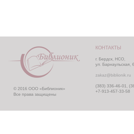
КОНТАКТЫ
г. Бердск, НСО,
ул. Барнаульская, 
zakaz@biblionik.ru
(383) 336-46-01, (3
© 2016 ООО «Библионик»
+7-913-457-33-58
Все права защищены