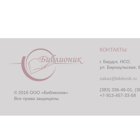
КОНТАКТЫ
г. Бердск, НСО,
ул. Барнаульская, 
zakaz@biblionik.ru
(383) 336-46-01, (3
© 2016 ООО «Библионик»
+7-913-457-33-58
Все права защищены