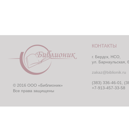
КОНТАКТЫ
г. Бердск, НСО,
ул. Барнаульская, 
zakaz@biblionik.ru
(383) 336-46-01, (3
© 2016 ООО «Библионик»
+7-913-457-33-58
Все права защищены