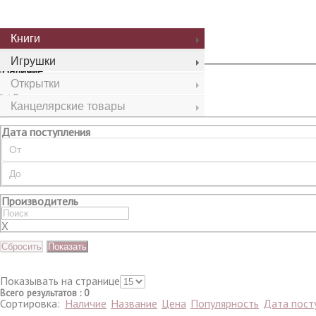
Сбросить
Показать
Книги
Игрушки
Наличие
Открытки
Все
В наличии
Канцелярские товары
Нет в наличии
Дата поступления
Производитель
X
Сбросить
Показать
Показывать на странице
Всего результатов
:
0
Сортировка:
Наличие
Название
Цена
Популярность
Дата пост