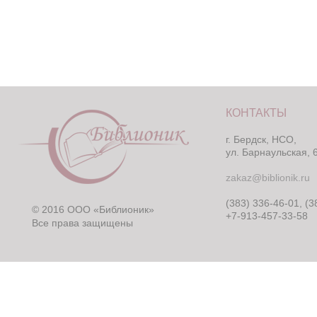
КОНТАКТЫ
г. Бердск, НСО,
ул. Барнаульская, 
zakaz@biblionik.ru
(383) 336-46-01, (3
© 2016 ООО «Библионик»
+7-913-457-33-58
Все права защищены