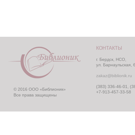
КОНТАКТЫ
г. Бердск, НСО,
ул. Барнаульская, 
zakaz@biblionik.ru
(383) 336-46-01, (3
© 2016 ООО «Библионик»
+7-913-457-33-58
Все права защищены