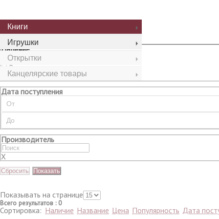
Сбросить
Показать
Книги
Игрушки
Наличие
Открытки
Все
В наличии
Канцелярские товары
Нет в наличии
Дата поступления
Производитель
X
Сбросить
Показать
Показывать на странице
Всего результатов
:
0
Сортировка:
Наличие
Название
Цена
Популярность
Дата пост