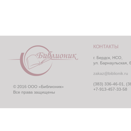
КОНТАКТЫ
г. Бердск, НСО,
ул. Барнаульская, 
zakaz@biblionik.ru
(383) 336-46-01, (3
© 2016 ООО «Библионик»
+7-913-457-33-58
Все права защищены