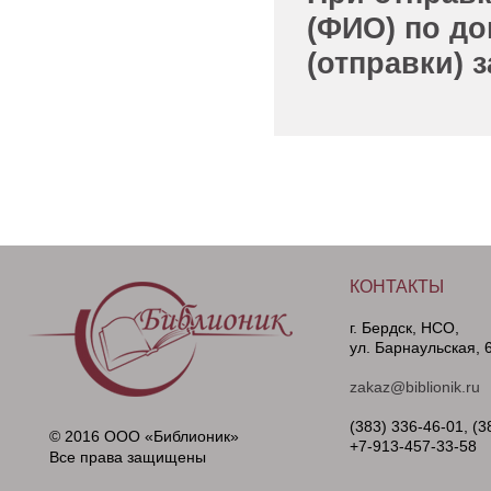
(ФИО) по до
(отправки) 
КОНТАКТЫ
г. Бердск, НСО,
ул. Барнаульская, 
zakaz@biblionik.ru
(383) 336-46-01, (3
© 2016 ООО «Библионик»
+7-913-457-33-58
Все права защищены